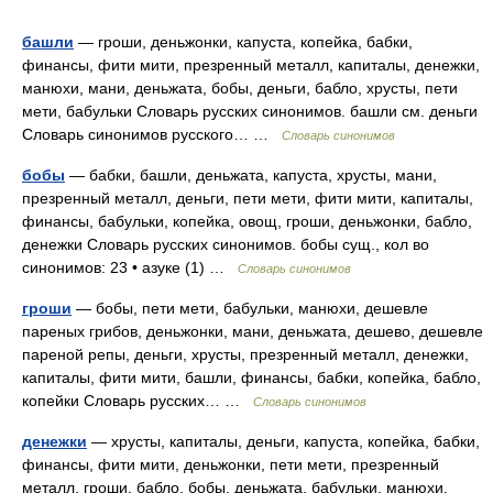
башли
— гроши, деньжонки, капуста, копейка, бабки,
финансы, фити мити, презренный металл, капиталы, денежки,
манюхи, мани, деньжата, бобы, деньги, бабло, хрусты, пети
мети, бабульки Словарь русских синонимов. башли см. деньги
Словарь синонимов русского… …
Словарь синонимов
бобы
— бабки, башли, деньжата, капуста, хрусты, мани,
презренный металл, деньги, пети мети, фити мити, капиталы,
финансы, бабульки, копейка, овощ, гроши, деньжонки, бабло,
денежки Словарь русских синонимов. бобы сущ., кол во
синонимов: 23 • азуке (1) …
Словарь синонимов
гроши
— бобы, пети мети, бабульки, манюхи, дешевле
пареных грибов, деньжонки, мани, деньжата, дешево, дешевле
пареной репы, деньги, хрусты, презренный металл, денежки,
капиталы, фити мити, башли, финансы, бабки, копейка, бабло,
копейки Словарь русских… …
Словарь синонимов
денежки
— хрусты, капиталы, деньги, капуста, копейка, бабки,
финансы, фити мити, деньжонки, пети мети, презренный
металл, гроши, бабло, бобы, деньжата, бабульки, манюхи,