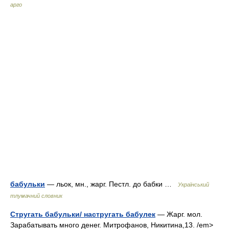
арго
бабульки
— льок, мн., жарг. Пестл. до бабки …
Український
тлумачний словник
Стругать бабульки/ настругать бабулек
— Жарг. мол.
Зарабатывать много денег. Митрофанов, Никитина,13. /em>