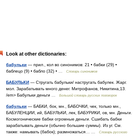
Look at other dictionaries:
бабульки
— прил., кол во синонимов: 21 • бабки (29) •
баблецо (9) • бабло (32) • …
Словарь синонимов
БАБУЛЬКИ
— Стругать бабульки/ настругать бабулек. Жарг.
мол. Зарабатывать много денег. Митрофанов, Никитина,13.
/em> Бабульки деньги …
Большой словарь русских поговорок
бабульки
— БАБКИ, бок, мн., БАБОЧКИ, чек, только мн.,
БАБУЛЕНЦИИ, ий, БАБУЛЬКИ, лек, БАБУРИКИ, ов, мн. Деньги.
Космогонические бабки огромные деньги. Сшибать бабки
зарабатывать деньги (обычно большие суммы). Из уг. См.
также: намывать (бабок); размножаться… …
Словарь русского