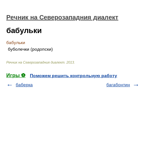
Речник на Северозападния диалект
бабульки
бабульки
буболечки (родопски)
Речник на Северозападния диалект
.
2013
.
Игры ⚽
Поможем решить контрольную работу
баберка
багабонтин